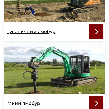
Гусеничный ямобур
Мини ямобур