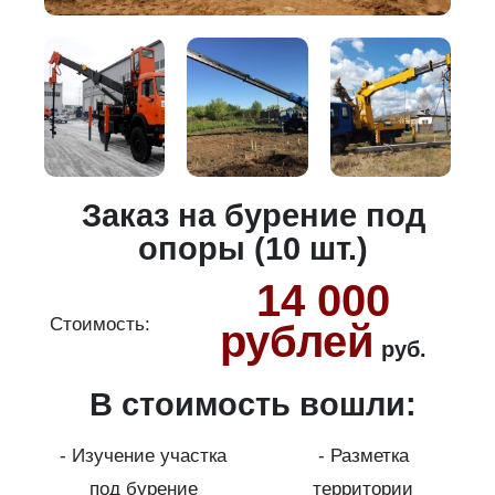
Заказ на бурение под
опоры (10 шт.)
14 000
Стоимость:
С
рублей
руб.
В стоимость вошли:
ура
- Изучение участка
- Разметка
а
под бурение
территории
г