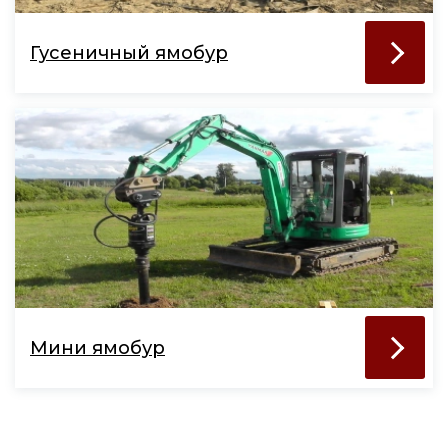
Гусеничный ямобур
Мини ямобур