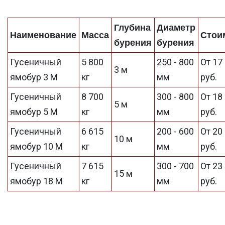
Глубина
Диаметр
Наименование
Масса
Стои
бурения
бурения
Гусеничный
5 800
250 - 800
От 17
3 м
ямобур 3 М
кг
мм
руб.
Гусеничный
8 700
300 - 800
От 18
5 м
ямобур 5 М
кг
мм
руб.
Гусеничный
6 615
200 - 600
От 20
10 м
ямобур 10 М
кг
мм
руб.
Гусеничный
7 615
300 - 700
От 23
15 м
ямобур 18 М
кг
мм
руб.