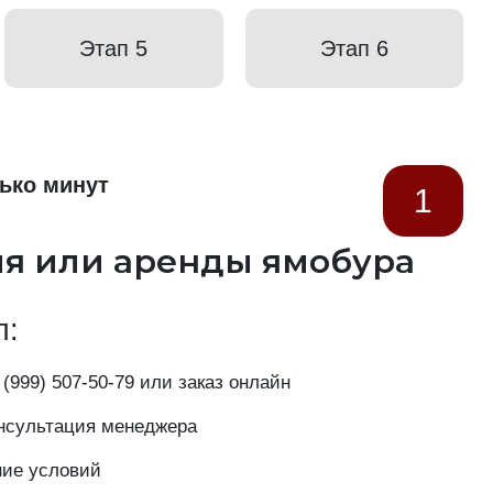
Этап 5
Этап 6
ько минут
1
ия или аренды ямобура
п:
 (999) 507-50-79
или заказ онлайн
нсультация менеджера
ние условий