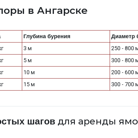
поры в Ангарске
а
Глубина бурения
Диаметр 
кг
3 м
250 - 800
кг
5 м
300 - 800
кг
10 м
200 - 600
кг
15 м
300 - 700
для аренды ямо
остых шагов