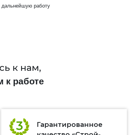
а дальнейшую работу
ь к нам,
м к работе
Гарантированное
качество «Строй-