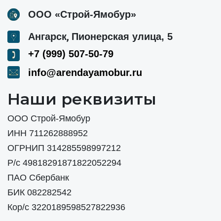
ООО «Строй-Ямобур»
,
Ангарск
Пионерская улица, 5
+7 (999) 507-50-79
info@arendayamobur.ru
Наши реквизиты
ООО Строй-Ямобур
ИНН 711262888952
ОГРНИП 314285598997212
Р/с 49818291871822052294
ПАО Сбербанк
БИК 082282542
Кор/с 3220189598527822936