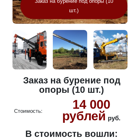
Заказ на бурение под опоры (10
шт.)
Заказ на бурение под
опоры (10 шт.)
14 000
Стоимость:
С
рублей
руб.
В стоимость вошли:
ура