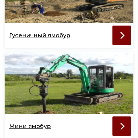
Гусеничный ямобур
Мини ямобур