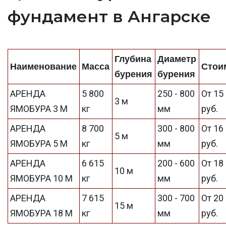
фундамент в Ангарске
Глубина
Диаметр
Наименование
Масса
Стои
бурения
бурения
АРЕНДА
5 800
250 - 800
От 15
3 м
ЯМОБУРА 3 М
кг
мм
руб.
АРЕНДА
8 700
300 - 800
От 16
5 м
ЯМОБУРА 5 М
кг
мм
руб.
АРЕНДА
6 615
200 - 600
От 18
10 м
ЯМОБУРА 10 М
кг
мм
руб.
АРЕНДА
7 615
300 - 700
От 20
15 м
ЯМОБУРА 18 М
кг
мм
руб.